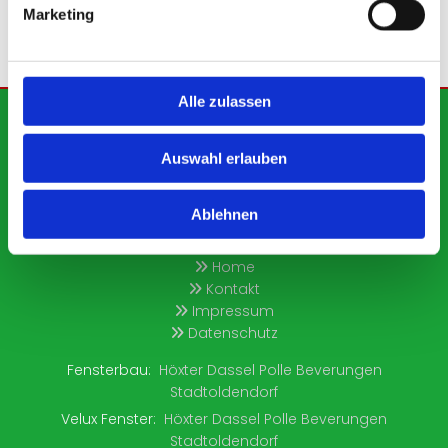
Marketing
Alle zulassen
Fiedler Dachdeckerbetrieb GmbH
Weseraue 14
Auswahl erlauben
37603 Holzminden
05531 - 13 422

Ablehnen
+4955314133

info@fiedler-dachdecker.de

Home

Kontakt

Impressum

Datenschutz

Fensterbau:
Höxter
Dassel
Polle
Beverungen
Stadtoldendorf
Velux Fenster:
Höxter
Dassel
Polle
Beverungen
Stadtoldendorf