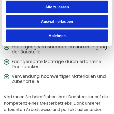
Alle zulassen
Individuelle Beratung und Planung
Exakte Vermessung der Einbausituation
Auswahl erlauben
Anschluss an vorhandene Dacheindeckung
Ablehnen
Professionelle Dämmung und Abdichtung
Entsorgung von Bauabfällen und Reinigung
der Baustelle
Fachgerechte Montage durch erfahrene
Dachdecker
Verwendung hochwertiger Materialien und
Zubehörteile
Vertrauen Sie beim Einbau Ihrer Dachfenster auf die
Kompetenz eines Meisterbetriebs. Dank unserer
effizienten Arbeitsweise und perfekt aufeinander