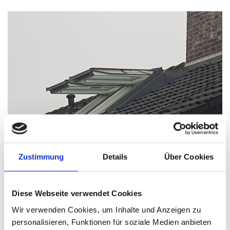
Zustimmung
Details
Über Cookies
Hochwertige Velux Fenster für
Diese Webseite verwendet Cookies
optimalen Lichteinfall
Wir verwenden Cookies, um Inhalte und Anzeigen zu
personalisieren, Funktionen für soziale Medien anbieten
Für den Einbau im Raum Dassel setzen wir auf