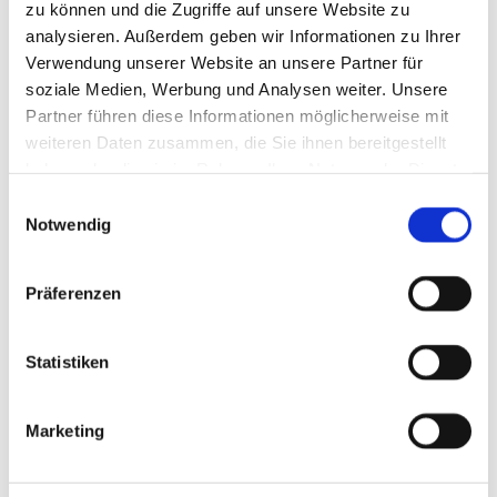
zu können und die Zugriffe auf unsere Website zu
hochwertige Produkte namhafter Hersteller wie
analysieren. Außerdem geben wir Informationen zu Ihrer
Velux. Die Velux Fenster überzeugen durch ihre
Verwendung unserer Website an unsere Partner für
erstklassige Verarbeitung, Langlebigkeit und
soziale Medien, Werbung und Analysen weiter. Unsere
einfache Bedienbarkeit. Ob als Schwingfenster,
Partner führen diese Informationen möglicherweise mit
Klapp-Schwingfenster oder mit Obenlicht - wir
weiteren Daten zusammen, die Sie ihnen bereitgestellt
finden gemeinsam mit Ihnen die optimale Lösung für
haben oder die sie im Rahmen Ihrer Nutzung der Dienste
Ihre Bedürfnisse und Ihr Budget.
gesammelt haben.
Einwilligungsauswahl
Dabei berücksichtigen wir auch wichtige Aspekte wie
Notwendig
Wärme- und Schallschutz. Unsere Velux Fenster
erfüllen höchste Ansprüche an Energieeffizienz und
Präferenzen
sorgen für ein angenehmes Raumklima zu jeder
Jahreszeit.
Statistiken
Marketing
Unser Leistungsspektrum beim
Dachfenster-Einbau umfasst: