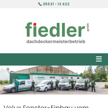
05531 - 13 422

Velux Fenster-Einbau vom