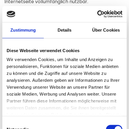
Internetseite vollumfänglich nutzbar.
Notwendige Cookies
Diese Cookies sind wichtig, damit Besucher die
Zustimmung
Details
Über Cookies
Website durchsuchen und ihre Funktionen nutzen
können. Keine dieser Informationen kann zur
Identifizierung von Besuchern verwendet werden, da
Diese Webseite verwendet Cookies
alle Daten anonymisiert sind.
Wir verwenden Cookies, um Inhalte und Anzeigen zu
personalisieren, Funktionen für soziale Medien anbieten
zu können und die Zugriffe auf unsere Website zu
1.) Sitzung
analysieren. Außerdem geben wir Informationen zu Ihrer
Zweck: Zum Erinnern an unterschiedliche
Verwendung unserer Website an unsere Partner für
Besucherpräferenzen auf der Website.
soziale Medien, Werbung und Analysen weiter. Unsere
Dauer: Für die Dauer der Browsersitzung.
Partner führen diese Informationen möglicherweise mit
weiteren Daten zusammen, die Sie ihnen bereitgestellt
haben oder die sie im Rahmen Ihrer Nutzung der Dienste
2.) Bevorzugte Sprache
gesammelt haben.
Einwilligungsauswahl
Zweck: Um die Website in der vom Besucher